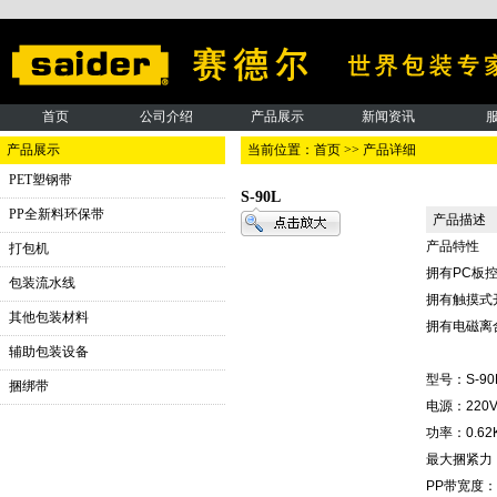
首页
公司介绍
产品展示
新闻资讯
产品展示
当前位置：
首页
>>
产品详细
PET塑钢带
S-90L
PP全新料环保带
产品描述
产品特性
打包机
拥有
PC
板
包装流水线
拥有触摸式
其他包装材料
拥有电磁离
辅助包装设备
型号：
S
-90
捆绑带
电源：
220
功率：
0.62
最大捆紧力
PP
带宽度：