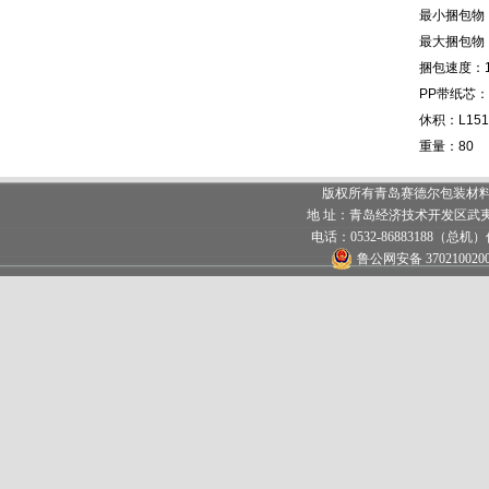
最小捆包物
最大捆包物
捆包速度：
PP
带纸芯：
休积：
L15
重量：
80
版权所有青岛赛德尔包装材料有限
地 址：青岛经济技术开发区武夷山路459
电话：0532-86883188（总机）
鲁公网安备 370210020